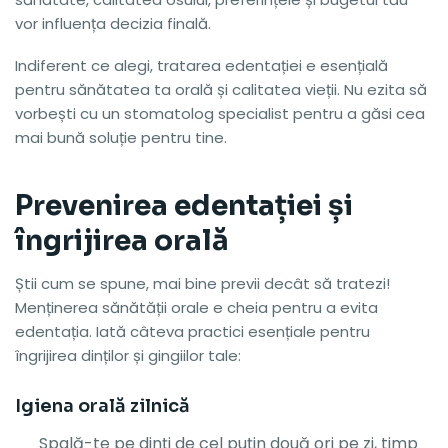
vor influența decizia finală.
Indiferent ce alegi, tratarea edentației e esențială
pentru sănătatea ta orală și calitatea vieții. Nu ezita să
vorbești cu un stomatolog specialist pentru a găsi cea
mai bună soluție pentru tine.
Prevenirea edentației și
îngrijirea orală
Știi cum se spune, mai bine previi decât să tratezi!
Menținerea sănătății orale e cheia pentru a evita
edentația. Iată câteva practici esențiale pentru
îngrijirea dinților și gingiilor tale:
Igiena orală zilnică
Spală-te pe dinți de cel puțin două ori pe zi, timp