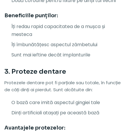
Două coroane pentru fixare pe dinții tăi vecini
Beneficiile punților:
Îți redau rapid capacitatea de a mușca și
mesteca
Îți îmbunătățesc aspectul zâmbetului
Sunt mai ieftine decât implanturile
3. Proteze dentare
Protezele dentare pot fi parțiale sau totale, în funcție
de câți dinți ai pierdut. Sunt alcătuite din:
O bază care imită aspectul gingiei tale
Dinți artificiali atașați pe această bază
Avantajele protezelor: