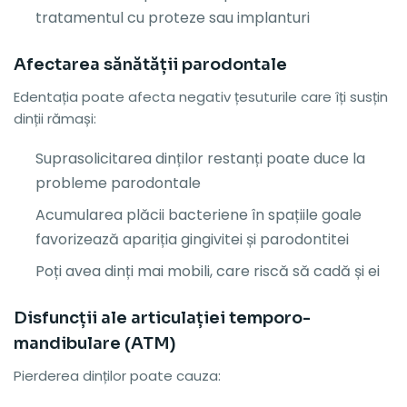
tratamentul cu proteze sau implanturi
Afectarea sănătății parodontale
Edentația poate afecta negativ țesuturile care îți susțin
dinții rămași:
Suprasolicitarea dinților restanți poate duce la
probleme parodontale
Acumularea plăcii bacteriene în spațiile goale
favorizează apariția gingivitei și parodontitei
Poți avea dinți mai mobili, care riscă să cadă și ei
Disfuncții ale articulației temporo-
mandibulare (ATM)
Pierderea dinților poate cauza: