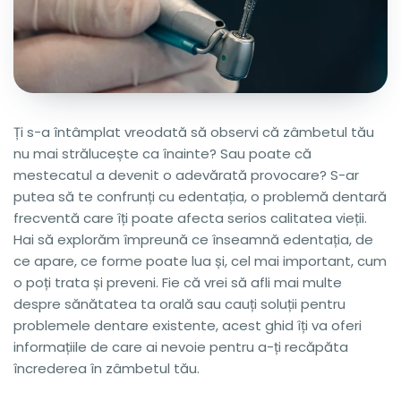
Ți s-a întâmplat vreodată să observi că zâmbetul tău
nu mai strălucește ca înainte? Sau poate că
mestecatul a devenit o adevărată provocare? S-ar
putea să te confrunți cu edentația, o problemă dentară
frecventă care îți poate afecta serios calitatea vieții.
Hai să explorăm împreună ce înseamnă edentația, de
ce apare, ce forme poate lua și, cel mai important, cum
o poți trata și preveni. Fie că vrei să afli mai multe
despre sănătatea ta orală sau cauți soluții pentru
problemele dentare existente, acest ghid îți va oferi
informațiile de care ai nevoie pentru a-ți recăpăta
încrederea în zâmbetul tău.