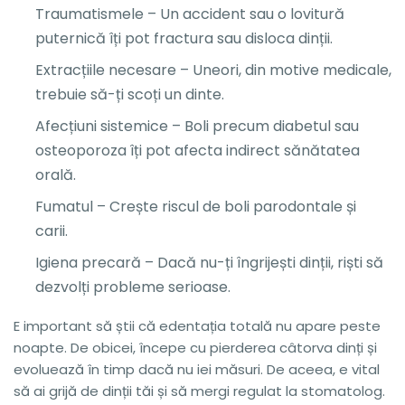
Traumatismele – Un accident sau o lovitură
puternică îți pot fractura sau disloca dinții.
Extracțiile necesare – Uneori, din motive medicale,
trebuie să-ți scoți un dinte.
Afecțiuni sistemice – Boli precum diabetul sau
osteoporoza îți pot afecta indirect sănătatea
orală.
Fumatul – Crește riscul de boli parodontale și
carii.
Igiena precară – Dacă nu-ți îngrijești dinții, riști să
dezvolți probleme serioase.
E important să știi că edentația totală nu apare peste
noapte. De obicei, începe cu pierderea câtorva dinți și
evoluează în timp dacă nu iei măsuri. De aceea, e vital
să ai grijă de dinții tăi și să mergi regulat la stomatolog.