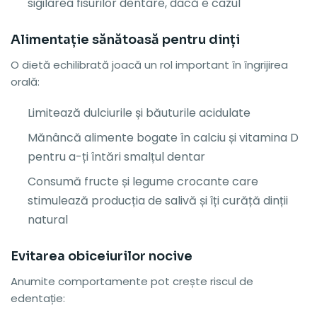
sigilarea fisurilor dentare, dacă e cazul
Alimentație sănătoasă pentru dinți
O dietă echilibrată joacă un rol important în îngrijirea
orală:
Limitează dulciurile și băuturile acidulate
Mănâncă alimente bogate în calciu și vitamina D
pentru a-ți întări smalțul dentar
Consumă fructe și legume crocante care
stimulează producția de salivă și îți curăță dinții
natural
Evitarea obiceiurilor nocive
Anumite comportamente pot crește riscul de
edentație: