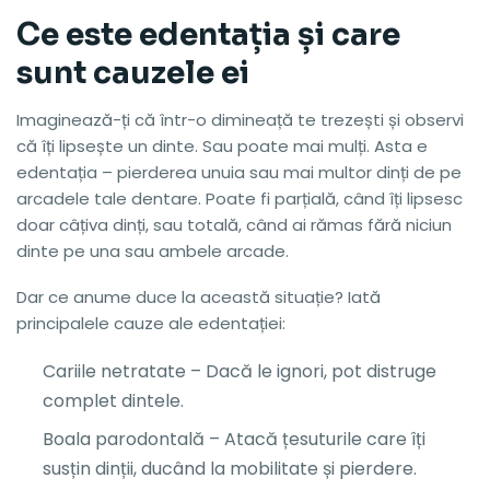
Ce este edentația și care
sunt cauzele ei
Imaginează-ți că într-o dimineață te trezești și observi
că îți lipsește un dinte. Sau poate mai mulți. Asta e
edentația – pierderea unuia sau mai multor dinți de pe
arcadele tale dentare. Poate fi parțială, când îți lipsesc
doar câțiva dinți, sau totală, când ai rămas fără niciun
dinte pe una sau ambele arcade.
Dar ce anume duce la această situație? Iată
principalele cauze ale edentației:
Cariile netratate – Dacă le ignori, pot distruge
complet dintele.
Boala parodontală – Atacă țesuturile care îți
susțin dinții, ducând la mobilitate și pierdere.