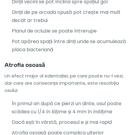
Dinții vecini se pot înclina spre spațiul gol
Dinții de pe arcada opusă pot crește mai mult
decât ar trebui
Planul de ocluzie se poate întrerupe
Pot apărea spații între dinți unde se acumulează
placa bacteriană
Atrofia osoasă
Un efect major al edentației, pe care poate nu-l vezi,
dar care are consecințe importante, este resorbția
osului:
În primul an după ce pierzi un dinte, osul poate
scădea cu 1/4 în lățime și 4 mm în înălțime
Dacă ești în vârstă, procesul e și mai rapid
Atrofia osoasă poate complica ulterior