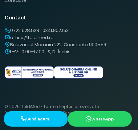
Contacte
Contact
0722.528.528
·
0341.802.153
office@toldimed.ro
Bulevardul Mamaia 222, Constanța 900559
L–V: 10:00–17:00 · S, D: Închis
© 2026 ToldiMed · Toate drepturile rezervate
Politica de confidențialitate
Termeni și condiții
Sună acum!
WhatsApp