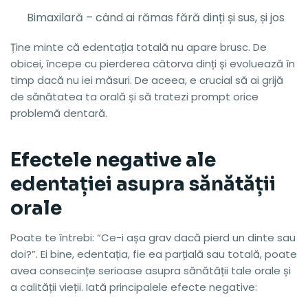
Bimaxilară – când ai rămas fără dinți și sus, și jos
Ține minte că edentația totală nu apare brusc. De
obicei, începe cu pierderea câtorva dinți și evoluează în
timp dacă nu iei măsuri. De aceea, e crucial să ai grijă
de sănătatea ta orală și să tratezi prompt orice
problemă dentară.
Efectele negative ale
edentației asupra sănătății
orale
Poate te întrebi: “Ce-i așa grav dacă pierd un dinte sau
doi?”. Ei bine, edentația, fie ea parțială sau totală, poate
avea consecințe serioase asupra sănătății tale orale și
a calității vieții. Iată principalele efecte negative: