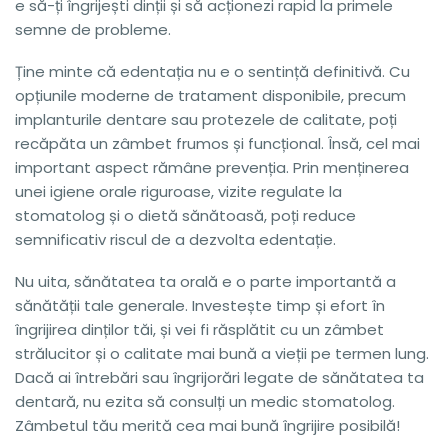
e să-ți îngrijești dinții și să acționezi rapid la primele
semne de probleme.
Ține minte că edentația nu e o sentință definitivă. Cu
opțiunile moderne de tratament disponibile, precum
implanturile dentare sau protezele de calitate, poți
recăpăta un zâmbet frumos și funcțional. Însă, cel mai
important aspect rămâne prevenția. Prin menținerea
unei igiene orale riguroase, vizite regulate la
stomatolog și o dietă sănătoasă, poți reduce
semnificativ riscul de a dezvolta edentație.
Nu uita, sănătatea ta orală e o parte importantă a
sănătății tale generale. Investește timp și efort în
îngrijirea dinților tăi, și vei fi răsplătit cu un zâmbet
strălucitor și o calitate mai bună a vieții pe termen lung.
Dacă ai întrebări sau îngrijorări legate de sănătatea ta
dentară, nu ezita să consulți un medic stomatolog.
Zâmbetul tău merită cea mai bună îngrijire posibilă!